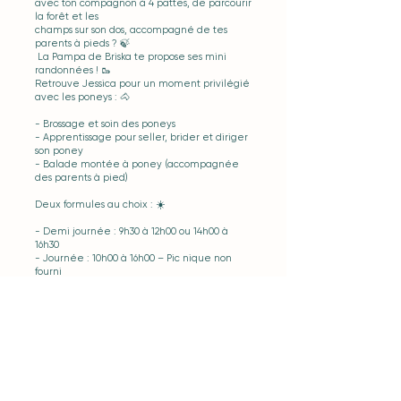
avec ton compagnon à 4 pattes, de parcourir
la forêt et les
champs sur son dos, accompagné de tes
parents à pieds ? 🍃
La Pampa de Briska te propose ses mini
randonnées ! 🥾
Retrouve Jessica pour un moment privilégié
avec les poneys : 🐴
- Brossage et soin des poneys
- Apprentissage pour seller, brider et diriger
son poney
- Balade montée à poney (accompagnée
des parents à pied)
Deux formules au choix : ☀️
- Demi journée : 9h30 à 12h00 ou 14h00 à
16h30
- Journée : 10h00 à 16h00 – Pic nique non
fourni
💶 Tarif annuel :
- Demi journée : 35.00€
- Journée : 60.00€
Date et départ tout au long de l’année - Me
contacter pour les RDV ⏰
📍
À la Pampa de Briska, 40B rue du
Château 38230 Chavanoz