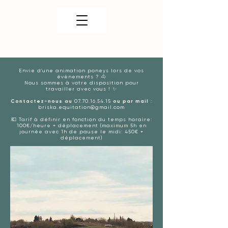
Envie d'une animation poneys lors de vos
évènements ? 🐴
Nous sommes à votre disposition pour
travailler avec vous ! ✨
Contactez-nous au
07.70.16.54.15
ou par mail :
briska.equitation@gmail.com
💶 Tarif à définir en fonction du temps horaire:
100€/heure + déplacement
(maximum 5h en
journée avec 1h de pause le midi: 450€ +
déplacement)